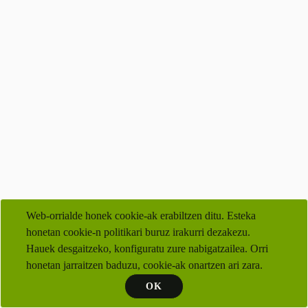
Web-orrialde honek cookie-ak erabiltzen ditu. Esteka
honetan cookie-n politikari buruz irakurri dezakezu.
Hauek desgaitzeko, konfiguratu zure nabigatzailea. Orri
honetan jarraitzen baduzu, cookie-ak onartzen ari zara.
OK