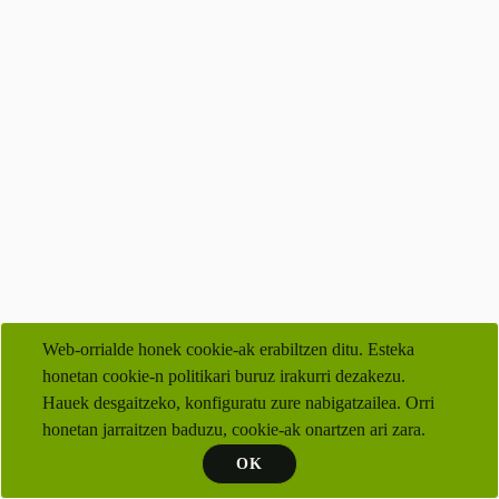
Web-orrialde honek cookie-ak erabiltzen ditu. Esteka
honetan cookie-n politikari buruz irakurri dezakezu.
Hauek desgaitzeko, konfiguratu zure nabigatzailea. Orri
honetan jarraitzen baduzu, cookie-ak onartzen ari zara.
OK