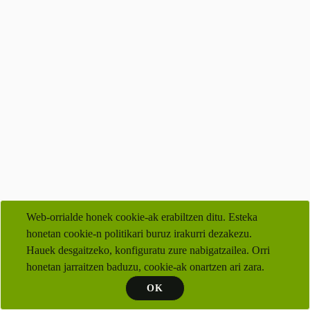
Web-orrialde honek cookie-ak erabiltzen ditu. Esteka
honetan cookie-n politikari buruz irakurri dezakezu.
Hauek desgaitzeko, konfiguratu zure nabigatzailea. Orri
honetan jarraitzen baduzu, cookie-ak onartzen ari zara.
OK