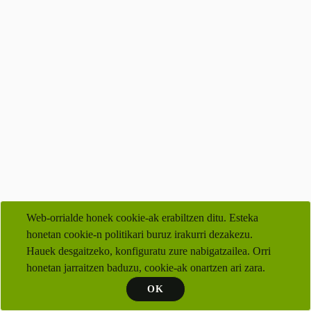
Web-orrialde honek cookie-ak erabiltzen ditu. Esteka
honetan cookie-n politikari buruz irakurri dezakezu.
Hauek desgaitzeko, konfiguratu zure nabigatzailea. Orri
honetan jarraitzen baduzu, cookie-ak onartzen ari zara.
OK