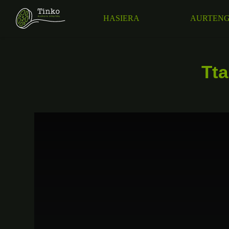
HASIERA
AURTENG
Tta