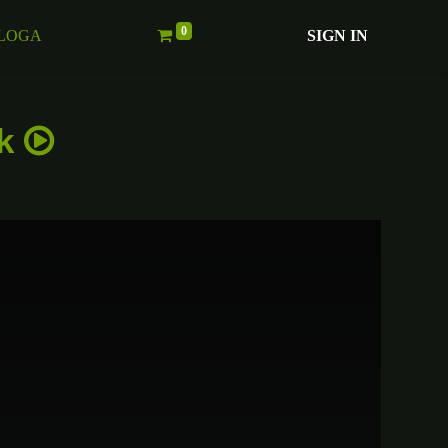
0
LOGA
SIGN IN
ak