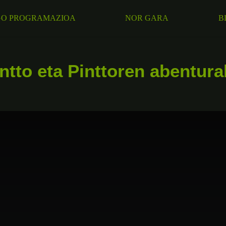
O PROGRAMAZIOA
NOR GARA
B
ntto eta Pinttoren abentur